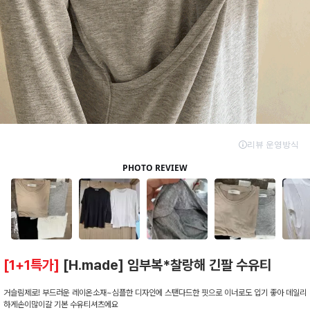
[1+1특가]
[H.made] 임부복*찰랑해 긴팔 수유티
거슬림제로! 부드러운 레이온소재~심플한 디자인에 스탠다드한 핏으로 이너로도 입기 좋아 데일리
하게손이많이갈 기본 수유티셔츠에요