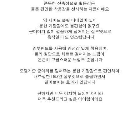
쫀득한 신축성으로 활동감은
물론 편안한 착용감을 선사하는 제품이에요
양 사이드 슬릿 디테일이 있어
롱한 기장감에도 불편함이 없구요
군더더기 없이 깔끔하게 떨어지는 실루엣으로
움직일 때도 멋스럽답니다
임
부밴드를 사용해 안정감 있게 착용되며,
폴리 원단으로 차르르 떨어지는 느낌이
은근히 고급스러운 느낌도 준답니다
모델기준 종아리를 덮어주는 롱한 기장감으로 편안하며,
내추럴한 H라인 실루엣으로 슬림하면서
길어보이는 효과가 있답니다
편하지만 너무 이지한 느낌이 아니라
더욱 추천드리고 싶은 아이템이에요