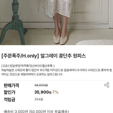
[주문폭주/H.only] 얼그레이 콩단추 원피스
(고급스런실루엣/하객룩/임산부OK/출산후쭉-)
하늘하늘한 소재감과 폴리 원단의 부드러운 터치감으로 걸을때마다 우아하고 A라인으로 롱하게 떨
어지는 핏감으로 체형커버까지 도와주는 원피스랍니다
판매가격
38,600원
할인가
35,900
7%
원
적립금
354원
배송비 3,000원 (50,000원 이상 무료배송)