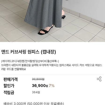
앤드 커브셔링 원피스 (캡내장)
(레이어드코디/내장캡/만삭촬영/임산부OK/출산후쭉-)
브라캡이 내장되어 볼륨감을 살려줘 우아하게 착용되는 원피스예요 사이드 커브 셔링으로 여성스
러운 무드를 연출해줘요
판매가격
39,600원
할인가
36,900
7%
원
적립금
364원
배송비 3,000원 (50,000원 이상 무료배송)