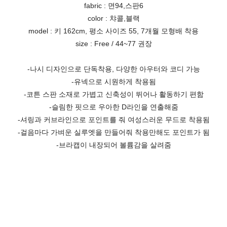
fabric : 면94,스판6
color : 챠콜,블랙
model : 키 162cm, 평소 사이즈 55, 7개월 모형배 착용
size : Free / 44~77 권장
-나시 디자인으로 단독착용, 다양한 아우터와 코디 가능
-유넥으로 시원하게 착용됨
-코튼 스판 소재로 가볍고 신축성이 뛰어나 활동하기 편함
-슬림한 핏으로 우아한 D라인을 연출해줌
-셔링과 커브라인으로 포인트를 줘 여성스러운 무드로 착용됨
-걸음마다 가벼운 실루엣을 만들어줘 착용만해도 포인트가 됨
-브라캡이 내장되어 볼륨감을 살려줌