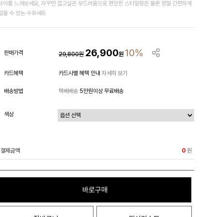
차이를 느껴보세요, 자꾸만 입고싶은 부드러움으로 편안한 스타일링은 물론 정말 간편하게
입을 수 있는 수유세트
26,900
10%
판매가격
29,800
원
원
카드혜택
카드사별 혜택 안내
자세히 보기
배송방법
택배배송
5만원이상 무료배송
색상
결제금액
원
0
바로구매