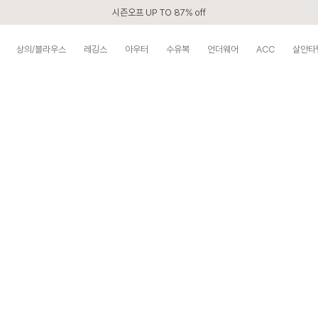
시즌오프 UP TO 87% off
신규회원 전 상품 무료배송
상의/블라우스
레깅스
아우터
수유복
언더웨어
ACC
살안타
APP 2,000원 할인쿠폰
베스트 리뷰어 최대 1만원쿠폰
구매할수록 쌓이는 VIP 멤버십