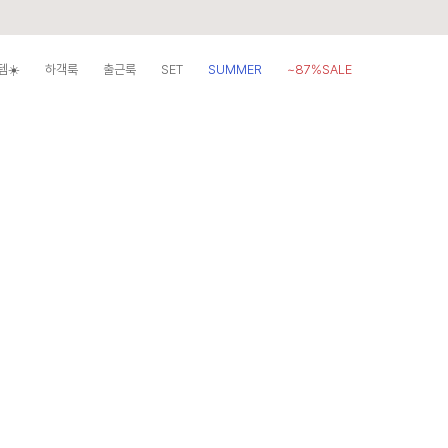
템☀️
하객룩
출근룩
SET
SUMMER
~87%SALE