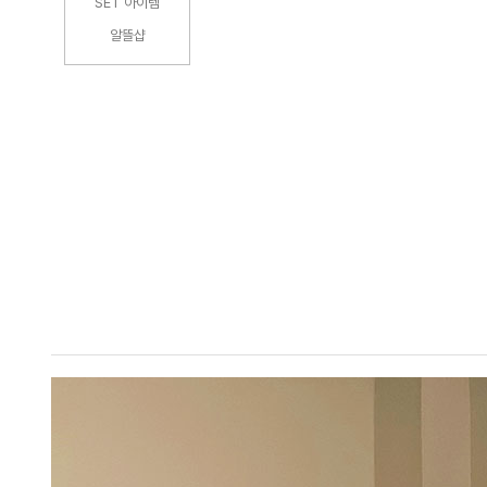
SET 아이템
알뜰샵