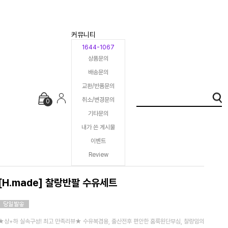
커뮤니티
1644-1067
상품문의
배송문의
교환/반품문의
취소/변경문의
0
기타문의
내가 쓴 게시물
이벤트
Review
[H.made] 찰랑반팔 수유세트
★상+하 실속구성! 최고 만족리뷰★ 수유복겸용, 출산전후 편안한 홈룩원단부심, 찰랑임의