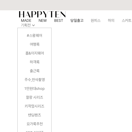
MADE
NEW
BEST
당일출고
원피스
하의
스커트
기획전
#스윔웨어
여행룩
홈&이지웨어
하객룩
출근룩
주수,만삭촬영
1만원대shop
찰랑 시리즈
키작맘시리즈
밴딩팬츠
요가룩추천