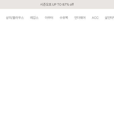
시즌오프 UP TO 87% off
신규회원 전 상품 무료배송
상의/블라우스
레깅스
아우터
수유복
언더웨어
ACC
살안타
카톡 플친 2,000원 할인쿠폰
APP 2,000원 할인쿠폰
첫 구매 5% 감사쿠폰
구매할수록 쌓이는 VIP 멤버십
베스트 리뷰어 최대 1만원쿠폰