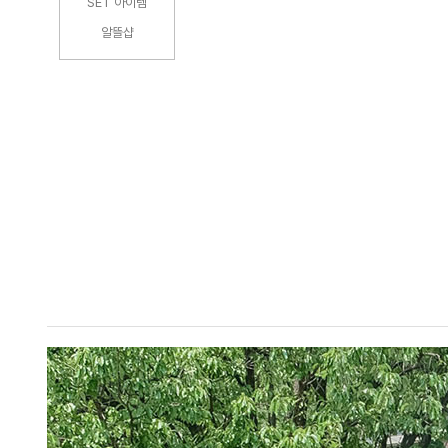
SET 아이템
알뜰샵