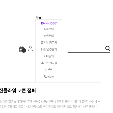
커뮤니티
1644-1067
상품문의
배송문의
교환/반품문의
취소/변경문의
기타문의
내가 쓴 게시물
이벤트
Review
잔플라워 코튼 점퍼
(봄여름/코튼소재/장마시즌/임산부OK/출산후쭉-) 잔잔한 플라워 패턴이 트렌디하면서 캐
주얼한 무드이고 얇고 가벼운 원단으로 한여름에도 살안타템으로 활용하기 너무 좋답니다