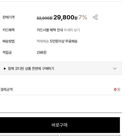
29,800
7%
판매가격
32,000
원
원
카드혜택
카드사별 혜택 안내
자세히 보기
배송방법
택배배송
5만원이상 무료배송
적립금
298원
함께 코디된 상품 한번에 구매하기
결제금액
원
0
바로구매