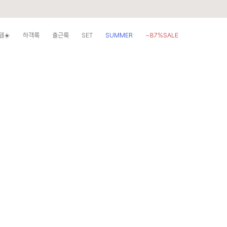
템☀️
하객룩
출근룩
SET
SUMMER
~87%SALE