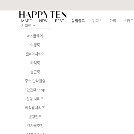
MADE
NEW
BEST
당일출고
원피스
하의
스커트
기획전
#스윔웨어
여행룩
홈&이지웨어
하객룩
출근룩
주수,만삭촬영
1만원대shop
찰랑 시리즈
키작맘시리즈
밴딩팬츠
요가룩추천