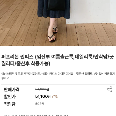
퍼프리본 원피스 (임산부 여름출근룩,데일리룩/만삭맘/굿
퀄리티/출산후 착용가능)
여성스러운 무드로 잔잔한 포인트가 되는 원피스 아이템이에요~ 깔끔한 컬러로 부담없이 착용하기
좋아요
판매가격
54,900원
할인가
51,100
7%
원
적립금
503원