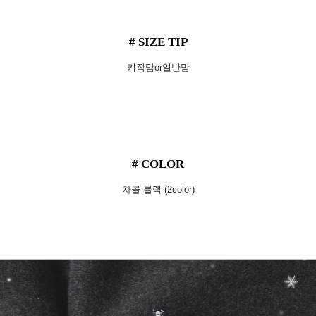
# SIZE TIP
키작맘or일반맘
# COLOR
차콜 블랙 (2color)