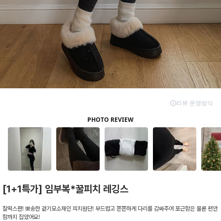
[1+1특가] 임부복*꿀피치 레깅스
찰떡스판! 뽀송한 겉기모소재인 피치원단! 부드럽고 쫀쫀하게 다리를 감싸주어 포근함은 물론 편안
함까지 잡았어요!