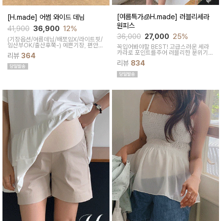
[여름특가🧊H.made] 러블리세라
[H.made] 어썸 와이드 데님
원피스
41,900
36,900
12%
36,000
27,000
25%
(기장옵션/여름데님/배쪼임X/라이트핏/
임산부OK/출산후쭉-)
예쁜기장, 편안한
꼭입어봐야할 BEST! 고급스러운 세라
와이드핏, 늘어짐 걱정없는 난스판소재
카라로 포인트를주어 러블리한 분위기를
리뷰
364
와얇은 두께감으로 무더운 여름에도입기
만들어주고넉넉한 품으로 군살까지 커버
리뷰
834
좋은 와이드 데님팬츠~
가능한 원피스입니다