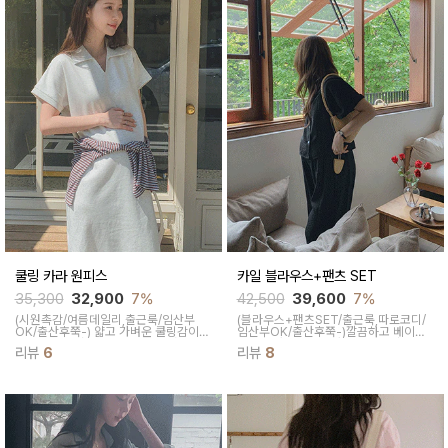
쿨링 카라 원피스
카일 블라우스+팬츠 SET
35,300
32,900
7%
42,500
39,600
7%
(시원촉감/여름데일리,출근룩/임산부
(블라우스+팬츠SET/출근룩,따로코디/
OK/출산후쭉-)
얇고 가벼운 쿨링감이
임산부OK/출산후쭉-)
깔끔하고 베이직
느껴지는 소재로 한여름에도 시원하게
한 유행타지않는 디자인으로 데일리룩,
리뷰
6
리뷰
8
착용 되면서 뒷면 밑단 트임 디테일로 활
오피스룩,여름 하객룩으로 활용하기 좋
동하시기에 불편함 없는 원피스랍니다
은 실용도 높은 투피스