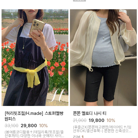
니다
[허리핏조절/H.made] 스토퍼멜빵
쫀쫀 멜로디 나시 티
원피스
21,900
19,800
10%
33,100
29,800
10%
(후즐근X/쫀쫀하고편한/레이어드↑/임
산부OK/출산후쭉-)
쫀쫀한 신축성으로
(봄여름코디활용↑/데일리룩/핏조절/출
붙는 핏이지만 편한 착용감으로 4계절내
산후까지)
다양한 이너와 굿매치! 사이드
리뷰
1