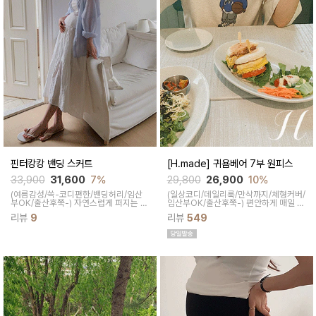
핀터캉캉 밴딩 스커트
[H.made] 귀욤베어 7부 원피스
33,900
31,600
7%
29,800
26,900
10%
(여름감성/쓱-코디편한/밴딩허리/임산
(일상코디/데일리룩/만삭까지/체형커버/
부OK/출산후쭉-)
자연스럽게 퍼지는 A
임산부OK/출산후쭉-)
편안하게 매일 애
라인으로 군살 커버를 도와주고 캉캉과
정하는 데일리룩, 베어 프린팅으로 러블
리뷰
9
리뷰
549
세로플리츠 디자인이 네추럴한 무드를
리한 무드인 원피스양사이드 슬릿을 주
연출해주어요
어 활동 많은 날에도 입으셔도 부담 없어
요:)