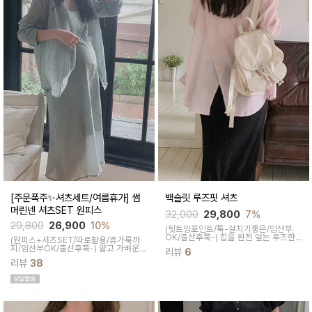
[주문폭주✨셔츠세트/여름휴가] 썸
백슬릿 루즈핏 셔츠
머린넨 셔츠SET 원피스
32,000
29,800
7%
29,800
26,900
10%
(뒷트임포인트/툭-걸치기좋은/임산부
OK/출산후쭉-)
힙을 완전 덮는 루즈한
(원피스+셔츠SET/따로활용/휴가룩까
핏감으로 여리한 착용감에 뒷트임 디테
지/임산부OK/출산후쭉-)
얇고 가벼운
리뷰
6
일로 핏을 더욱 아방하게 연출해주어 클
소재로 한여름에 시원하게 입기 좋고 맥
래식한 무드가 물씬 느껴진답니다
리뷰
38
시 기장감과 널널한 폭으로 군살을 가려
주면서 부드러운 텍스처로 피부가 민감
하신 맘들도 편안하게 착용 가능하답니
다