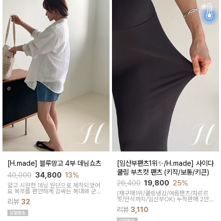
[H.made] 블루망고 4부 데님쇼츠
[임산부팬츠1위✨/H.made] 사이다
쿨링 부츠컷 팬츠 (키작/보통/키큰)
40,000
34,800
13%
26,400
19,800
25%
얇고 시원한 데님 원단으로 제작되었어
요 복부를 편안하게 감싸는 복대와 군살
(재구매1위/쿨링냉감/여름팬츠/차르르
커버되는 여유핏! 사이드&뒷포켓, 노란
핏/만삭까지/임산부OK)
누적판매 2만6
리뷰
32
스티치로 실용성과 포인트를 더했어요
천장↑차르르한 가벼운 소재감과 통기성
캐주얼하게 톡! 걸치기 좋은 한여름 필수
리뷰
3,110
이 뛰어나 쾌적한 착용감으로 여름시즌
팬츠예요
내내 시원하게 입기좋은 쿨부츠컷