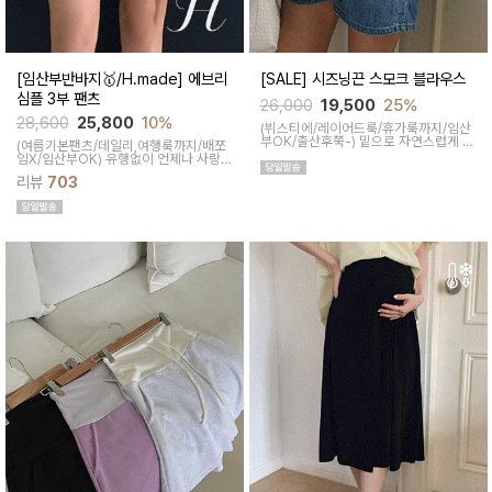
[임산부반바지🥇/H.made] 에브리
[SALE] 시즈닝끈 스모크 블라우스
심플 3부 팬츠
26,000
19,500
25%
28,600
25,800
10%
(뷔스티에/레이어드룩/휴가룩까지/임산
부OK/출산후쭉-)
밑으로 자연스럽게 떨
(여름기본팬츠/데일리,여행룩까지/배쪼
어지는 셔링으로 사랑스러우면서 끈조절
임X/임산부OK)
유행없이 언제나 사랑받
디테일로 노출에 민감한 맘들도 원하는
는 BASIC! 심플하고 베이직한 디자인이
무드에 맞춰 착용할 수 있답니다
리뷰
703
라유행 걱정 없이 매 시즌마다꺼내입기
좋은 3부 팬츠