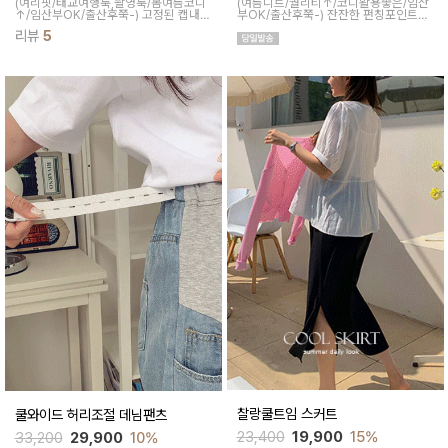
(여리핏/태교여행룩,촬영룩/봄여름코디
(여름니트/퀄리티↑/코디활용좋은/임산
↑/임산부OK/출산후쭉-)
고정된 캡내장
부OK/출산후쭉-)
잔잔한 펀칭포인트들
으로 따로 속옷 챙길 필요 없이 편안하게
로 러블리한 무드 연출해주고 단정한 카
리뷰
5
착용 가능하고 높게 잡힌 허리 라인으로
라넥으로 오피스룩에도 입기좋은 나시
레그를 더 길에 연출해주며 봄여름 다양
가디건 세트
한 스타일링이 가능해요
찰랑쿨트임 스커트
쿨와이드 허리조절 데님팬츠
23,400
19,900
15%
33,200
29,900
10%