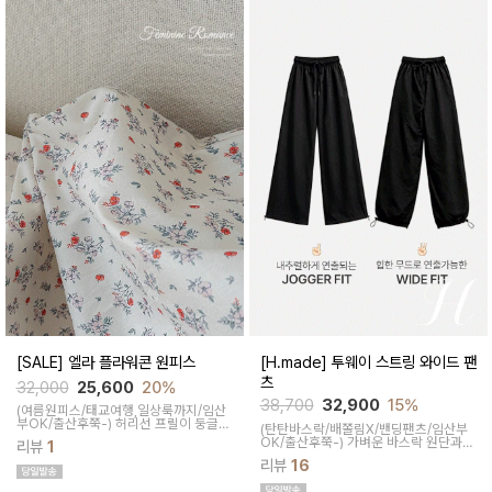
[SALE] 엘라 플라워콘 원피스
[H.made] 투웨이 스트링 와이드 팬
츠
32,000
25,600
20%
38,700
32,900
15%
(여름원피스/태교여행,일상룩까지/임산
부OK/출산후쭉-)
허리선 프릴이 둥글게
(탄탄바스락/배쫄림X/밴딩팬츠/임산부
떨어져 만삭에도 편안하게 착용 되면서
OK/출산후쭉-)
가벼운 바스락 원단과
리뷰
1
맥시한 기장감으로 군살과 붓기를 커버
와이드한 핏으로 끼임없이 편하게 입기
해주고 꽃무늬 포인트로 러블리하게 착
리뷰
16
좋은 제작팬츠예요~ 밑단 스토퍼로 다양
용 된답니다
한 핏을 연출하실 수 있어 활용도가 좋답