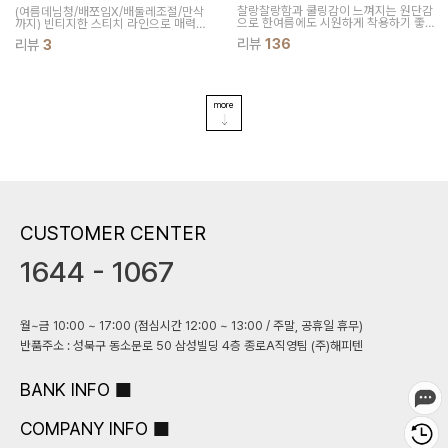
찰랑찰랑함과 쿨링감이 느껴지는
원단감
(여름데님청/배쪼임X/배둘레조절/만삭
으로 한여름에도 시원하게
착용하기 좋
까지)
빈티지한 스티치 라인으로 매력있
은 롱 스커트에요!
는 데님팬츠예요~ 조절밴드로 사이즈를
리뷰
136
리뷰
3
조절하실 수 있어요
more
CUSTOMER CENTER
1644 - 1067
월~금 10:00 ~ 17:00 (점심시간 12:00 ~ 13:00 / 주말, 공휴일 휴무)
반품주소 : 성북구 동소문로 50 삼성빌딩 4층 종로A직영팀 (주)해피텐
BANK INFO
COMPANY INFO