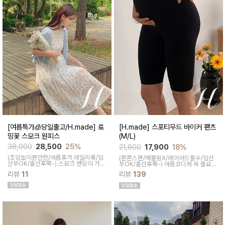
[여름특가🧊당일출고/H.made] 로
[H.made] 스포티무드 바이커 팬츠
밍꽃 스모크 원피스
(M/L)
38,000
28,500
25%
21,800
17,900
18%
(조임없이편안한/여름휴가,데일리룩/임
(쫀쫀스판/배쫄림X/레이어드필수/임산
산부OK/출산후쭉-) 스모크 밴딩이 가슴
부OK/출산후쭉-)
여름코디에 꼭 필요한
을 안정감 있게 잡아주는 플라워 롱 원피
핫아이템, 스포티한 무드의 바이커팬츠!
리뷰
11
리뷰
139
스예요 플라워패턴으로 로맨틱한 무드로
쫀쫀한 다리라인과 배부분은 부드럽고
데일리 외출룩으로 제격이에요
쫀쫀한 소재에요