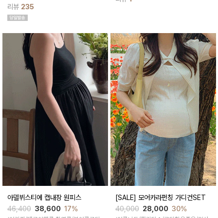
내 이너로 단독으로 활용하기 좋으며 통
스토퍼로 출산전후 예쁜핏 완성되는 캐
통튀는 색감구성들로 s/s시즌에 손이 자
리뷰
235
쥬얼한 무드의 뷔스티에 원피스에요
주갈아이템
아델뷔스티에 캡내장 원피스
[SALE] 모어카라펀칭 가디건SET
46,400
38,600
17%
40,000
28,000
30%