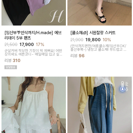
[임산부🌴만삭까지/H.made] 에브
[쿨소재🧊] 시원찰랑 스커트
리데이 5부 팬츠
21,900
19,800
10%
21,500
17,900
17%
(만삭까지편한/여름쿨소재/임산부OK/
출산후쭉-)
냉장고 쿨소재! 부드럽고 스
군살커버 적당한 기장이 딱 예뻐요! 어떤
판기좋은 소재감이 굿! 부담없이 편히 즐
상의와도 예쁜코디~ 매일매일 입고 싶어
리뷰
96
기기 좋은 이지한 스타일의 A라인 롱스
지는 팬츠착용감이 정말 좋아요~적당한
커트
리뷰
310
5부 기장감으로 군살커버