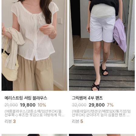
메리스트링 셔링 블라우스
그릭썸머 4부 팬츠
21,900
19,800
10%
32,000
29,800
7%
(여름블라우스/코튼소재/임산부OK/출
(여름데일리/텐션굿/배쪼임X/통기성/임
산후쭉-)
루즈한 핏감으로 아방하게 착
산부OK)
군더더기 없이 심플한 팬츠 캐
용하고 넥라인 스트링을 조여 원하는 깊
주얼, 모던 어디에나 찰떡이에요 다양한
리뷰
3
리뷰
5
이감으로 조절 가능하면서 탄탄한 원단
룩에 활용 가능한 팬츠랍니다
으로 몸에 달라붙지 않아 쾌적하게 입을
수 있답니다