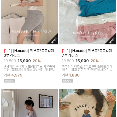
[1+1]
[H.made] 임부복*촉촉컬러
[1+1]
[H.made] 임부복*촉촉컬러
3부 레깅스
7부 레깅스
19,800
15,900
20%
19,800
15,900
20%
★4계절 속바지1+1EVENT★ 기본중에
촉촉컬러 레깅스 7부로 만나보세요다리
기본! 촉촉컬러 레깅스 3부버전 미니원
에 착~ 얇고 쫀쫀한 7부레깅스베이직한
피스나 스커트안에 쏙~사계절 내내 필수
디자인이라 어디에나 활용만점
리뷰
4,979
리뷰
1,888
템인 3부 속바지쫀쫀한 신축성으로 편안
해요