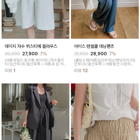
데이지 자수 뷔스티에 블라우스
아이스 텐셀쿨 데님팬츠
30,000
27,900
7%
31,000
28,900
7%
(여름데일리,휴가룩,레이어드/자수퀄리
(쿨링소재/여름임산부데님/밴딩허리//임
티/임산부OK/출산후쭉-)
여름과 잘 어
산부OK/출산후쭉-)
여름동안 시원하고
울리는 퓨어한 색감으로 착용감이 여성
쾌적하게 착용되는 데님팬츠, 스트링조
리뷰
1
리뷰
12
스러우면서 암홀이 넓어 착용감이 답답
절가능, 부드러운 터치감을 하루종일 편
하지 않고 편안하답니다
안해요