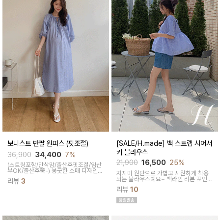
보니스트 반팔 원피스 (핏조절)
[SALE/H.made] 백 스트랩 시어서
커 블라우스
36,900
34,400
7%
21,900
16,500
25%
(스트링포함/만삭맘/출산후핏조절/임산
부OK/출산후쭉-)
봉긋한 소매 디자인으
지지미 원단으로 가볍고 시원하게 착용
로 팔뚝 커버와 맥시한 기장감으로 군살
되는 블라우스예요~ 백라인 리본 포인트
리뷰
3
을 가려주면서 밑단 양사이드 트임으로
로 매력적인 아이템이랍니다
활동폭을 넓혀주어 편안하게 착용되어요
리뷰
10