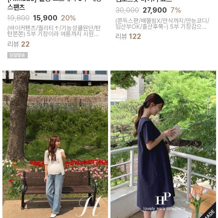
스팬츠
30,000
27,900
7%
19,800
15,900
20%
(쫀득스판/배쫄림X/만삭까지/만능코디/
임산부OK/출산후쭉-)
5부 기장감으로
(바이커팬츠/퀄리티↑/기능성쿨원단/탄
트렌디하면서 발랄한 무드가 돋보이는
탄쫀쫀)
5부 기장이라 여름까지 시원하
리뷰
122
꾸안꾸의 정석 5부팬츠, 봄여름템 어디
게 입기 좋고 활동성도 뛰어나요 복부와
리뷰
22
에나 코디하기 좋아요
하체를 동시에 편안하게 잡아주는 실용
적인 임산부 여름템