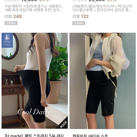
주문대폭주! 시원하게 즐기는 여름팬츠,
(여름팬츠/쿨감/밴딩허리/바스락/임산부
여름내내 데일리룩,여행룩 추천! 압박없
OK/출산후쭉-)
힙라인부터 일자로 툭-
이 편안한 임부복대, 캐쥬얼한 무드의 편
하고 떨어지는 와이드라인으로 체형이
리뷰
248
리뷰
133
안한 팬츠에요!바스락거리는 매끈한 원
크게 드러나지않아요 데일리룩으로도 좋
단감으로착용감이 기분좋은 데일리 아이
은 데일리팬츠랍니다
템이에요!
[H.made] 쿨링 스트레치 5부 레깅
컴포트핏 바이커 쇼츠