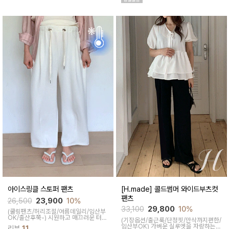
아이스링클 스토퍼 팬츠
[H.made] 콜드썸머 와이드부츠컷
팬츠
26,500
23,900
10%
33,100
29,800
10%
(쿨링팬츠/허리조절/여름데일리/임산부
OK/출산후쭉-)
시원하고 매끄러운 터치
(기장옵션/출근룩/단정핏/만삭까지편한/
감을 자랑하는 와이드 팬츠예요~ 스토퍼
임산부OK)
가벼운 실루엣을 자랑하는
리뷰
11