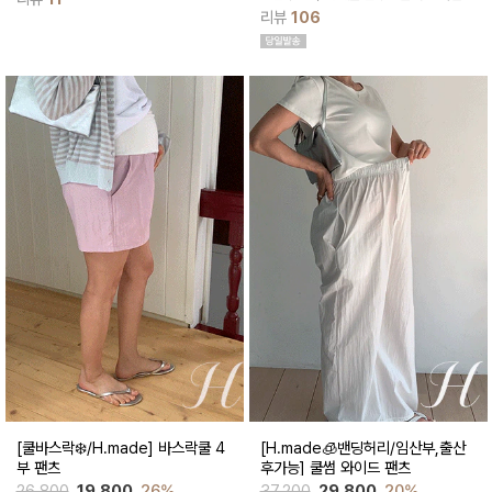
로 사이즈 조절이 가능해 임산부도 편하
와이드 부츠컷 팬츠예요~ 시원한 원단감
게 착용가능해요
리뷰
106
과 디자인으로 쾌적하게 착용돼요
[쿨바스락❄️/H.made] 바스락쿨 4
[H.made🧊밴딩허리/임산부,출산
부 팬츠
후가능] 쿨썸 와이드 팬츠
26,800
19,800
26%
37,200
29,800
20%