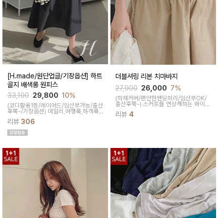
[H.made/원단업글/기장옵션] 하트
더블셔링 리본 치마바지
골지 배색롱 원피스
27,900
26,000
7%
33,100
29,800
10%
(하체커버/편안한밴딩허리/임산부OK/
출산후쭉-)
스커트를 연상캐하는 와이드
(코디활용1등/레이어드/임산부가능/출산
팬츠로 입은 듯 안입은 듯한 착용감을 선
후쭉-/기장옵션)
데일리,여행룩,하객룩,
리뷰
4
사해주고 양사이드 끈으로 허리를 조절
출근룩 OK! 하트넥 디자인으로 여성스
리뷰
306
해 리본 묶음으로 사랑스러운 무드를 연
러움이 물씬 느껴지고 맥시한 기장감으
출해준답니다
로 우아한 실루엣이 연출된답니다