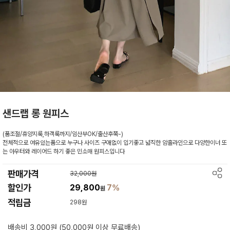
샌드랩 롱 원피스
(품조절/휴양지룩,하객룩까지/임산부OK/출산후쭉-)
전체적으로 여유있는품으로 누구나 사이즈 구애없이 입기좋고 넓직한 암홀라인으로 다양한이너 또
는 아우터와 레이어드 하기 좋은 민소매 원피스입니다
판매가격
32,000원
할인가
29,800
7%
원
적립금
298원
배송비 3,000원 (50,000원 이상 무료배송)