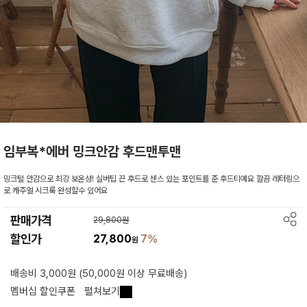
임부복*에버 밍크안감 후드맨투맨
밍크털 안감으로 최강 보온성! 실버팁 끈 후드로 센스 있는 포인트를 준 후드티예요 깔끔 레터링으
로 캐주얼 시크룩 완성할수 있어요
판매가격
29,800원
할인가
27,800
7%
원
배송비 3,000원 (50,000원 이상 무료배송)
멤버십 할인쿠폰
펼쳐보기