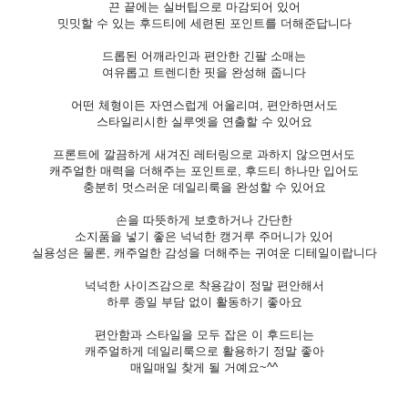
끈 끝에는 실버팁으로 마감되어 있어
밋밋할 수 있는 후드티에 세련된 포인트를 더해준답니다
드롭된 어깨라인과 편안한 긴팔 소매는
여유롭고 트렌디한 핏을 완성해 줍니다
어떤 체형이든 자연스럽게 어울리며, 편안하면서도
스타일리시한 실루엣을 연출할 수 있어요
프론트에 깔끔하게 새겨진 레터링으로 과하지 않으면서도
캐주얼한 매력을 더해주는 포인트로, 후드티 하나만 입어도
충분히 멋스러운 데일리룩을 완성할 수 있어요
손을 따뜻하게 보호하거나 간단한
소지품을 넣기 좋은 넉넉한 캥거루 주머니가 있어
실용성은 물론, 캐주얼한 감성을 더해주는 귀여운 디테일이랍니다
넉넉한 사이즈감으로 착용감이 정말 편안해서
하루 종일 부담 없이 활동하기 좋아요
편안함과 스타일을 모두 잡은 이 후드티는
캐주얼하게 데일리룩으로 활용하기 정말 좋아
매일매일 찾게 될 거예요~^^