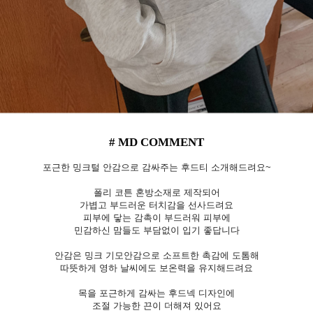
# MD COMMENT
포근한 밍크털 안감으로 감싸주는 후드티 소개해드려요~
폴리 코튼 혼방소재로 제작되어
가볍고 부드러운 터치감을 선사드려요
피부에 닿는 감촉이 부드러워 피부에
민감하신 맘들도 부담없이 입기 좋답니다
안감은 밍크 기모안감으로 소프트한 촉감에 도톰해
따뜻하게 영하 날씨에도 보온력을 유지해드려요
목을 포근하게 감싸는 후드넥 디자인에
조절 가능한 끈이 더해져 있어요