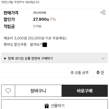
자연스러운 꾸안꾸가 가능하답니다
판매가격
30,000원
할인가
27,900
7%
원
적립금
279원
배송비 3,000원 (50,000원 이상 무료배송)
멤버십 할인쿠폰
펼쳐보기
함께 코디된 상품 한번에 구매하기
0
원
총 상품 금액
장바구니
바로구매
선물하기