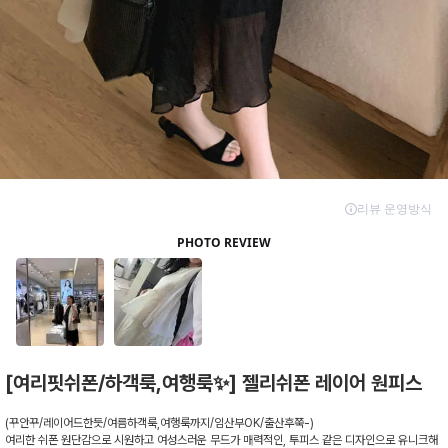
[여리핏쉬폰/하객룩,여행룩✨] 젤리쉬폰 레이어 원피스
(꾸안꾸/레이어드한듯/여름하객룩,여행룩까지/임산부OK/출산후쭉-)
여리한 쉬폰 원단감으로 시원하고 여성스러운 무드가 매력적인, 투피스 같은 디자인으로 유니크해