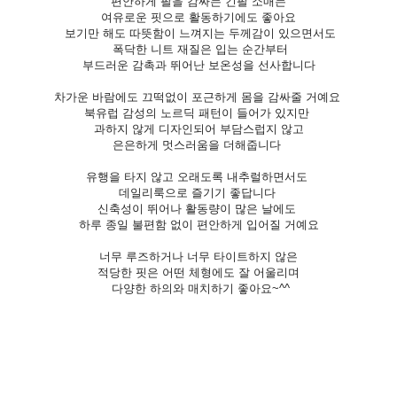
편안하게 팔을 감싸는 긴팔 소매는
여유로운 핏으로 활동하기에도 좋아요
보기만 해도 따뜻함이 느껴지는 두께감이 있으면서도
폭닥한 니트 재질은 입는 순간부터
부드러운 감촉과 뛰어난 보온성을 선사합니다
차가운 바람에도 끄떡없이 포근하게 몸을 감싸줄 거예요
북유럽 감성의 노르딕 패턴이 들어가 있지만
과하지 않게 디자인되어 부담스럽지 않고
은은하게 멋스러움을 더해줍니다
유행을 타지 않고 오래도록 내추럴하면서도
데일리룩으로 즐기기 좋답니다
신축성이 뛰어나 활동량이 많은 날에도
하루 종일 불편함 없이 편안하게 입어질 거예요
너무 루즈하거나 너무 타이트하지 않은
적당한 핏은 어떤 체형에도 잘 어울리며
다양한 하의와 매치하기 좋아요~^^