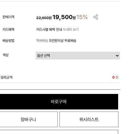
19,500
15%
판매가격
22,900
원
원
카드혜택
카드사별 혜택 안내
자세히 보기
배송방법
택배배송
5만원이상 무료배송
색상
결제금액
원
0
바로구매
장바구니
위시리스트