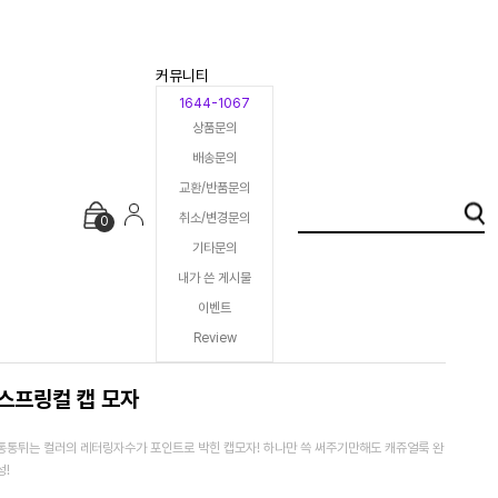
커뮤니티
1644-1067
상품문의
배송문의
교환/반품문의
취소/변경문의
0
기타문의
내가 쓴 게시물
이벤트
Review
스프링컬 캡 모자
통통튀는 컬러의 레터링자수가 포인트로 박힌 캡모자! 하나만 쓱 써주기만해도 캐쥬얼룩 완
성!