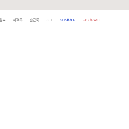
템☀️
하객룩
출근룩
SET
SUMMER
~87%SALE