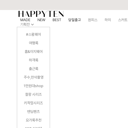
MADE
NEW
BEST
당일출고
원피스
하의
스커트
기획전
#스윔웨어
여행룩
홈&이지웨어
하객룩
출근룩
주수,만삭촬영
1만원대shop
찰랑 시리즈
키작맘시리즈
밴딩팬츠
요가룩추천