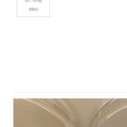
SET 아이템
알뜰샵