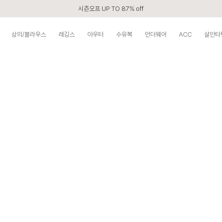
시즌오프 UP TO 87% off
신규회원 전 상품 무료배송
상의/블라우스
레깅스
아우터
수유복
언더웨어
ACC
살안타
APP 2,000원 할인쿠폰
베스트 리뷰어 최대 1만원쿠폰
구매할수록 쌓이는 VIP 멤버십