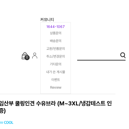
커뮤니티
1644-1067
상품문의
배송문의
교환/반품문의
취소/변경문의
0
기타문의
내가 쓴 게시물
이벤트
Review
임산부 쿨링인견 수유브라 (M~3XL/냉감테스트 인
증)