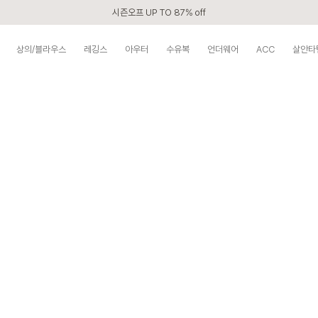
시즌오프 UP TO 87% off
신규회원 전 상품 무료배송
상의/블라우스
레깅스
아우터
수유복
언더웨어
ACC
살안타
카톡 플친 2,000원 할인쿠폰
APP 2,000원 할인쿠폰
첫 구매 5% 감사쿠폰
구매할수록 쌓이는 VIP 멤버십
베스트 리뷰어 최대 1만원쿠폰