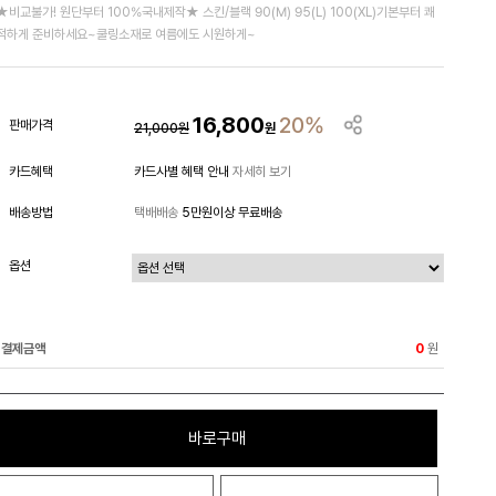
★비교불가! 원단부터 100%국내제작★ 스킨/블랙 90(M) 95(L) 100(XL)기본부터 쾌
적하게 준비하세요~쿨링소재로 여름에도 시원하게~
16,800
20%
판매가격
21,000
원
원
카드혜택
카드사별 혜택 안내
자세히 보기
배송방법
택배배송
5만원이상 무료배송
옵션
결제금액
원
0
바로구매