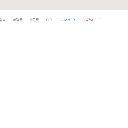
템☀️
하객룩
출근룩
SET
SUMMER
~87%SALE