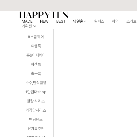
MADE
NEW
BEST
당일출고
원피스
하의
스커트
기획전
#스윔웨어
여행룩
홈&이지웨어
하객룩
출근룩
주수,만삭촬영
1만원대shop
찰랑 시리즈
키작맘시리즈
밴딩팬츠
요가룩추천