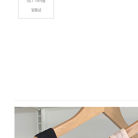
SET 아이템
알뜰샵