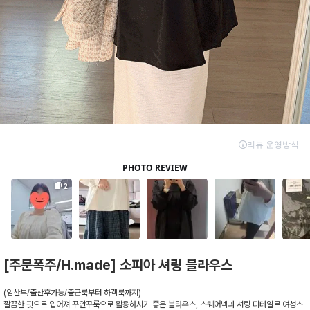
[주문폭주/H.made] 소피아 셔링 블라우스
(임산부/출산후가능/출근룩부터 하객룩까지)
깔끔한 핏으로 입어져 꾸안꾸룩으로 활용하시기 좋은 블라우스, 스퀘어넥과 셔링 디테일로 여성스