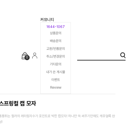
커뮤니티
1644-1067
상품문의
배송문의
교환/반품문의
취소/변경문의
0
기타문의
내가 쓴 게시물
이벤트
Review
스프링컬 캡 모자
통통튀는 컬러의 레터링자수가 포인트로 박힌 캡모자! 하나만 쓱 써주기만해도 캐쥬얼룩 완
성!