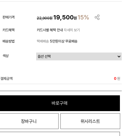
19,500
15%
판매가격
22,900
원
원
카드혜택
카드사별 혜택 안내
자세히 보기
배송방법
택배배송
5만원이상 무료배송
색상
결제금액
원
0
바로구매
장바구니
위시리스트