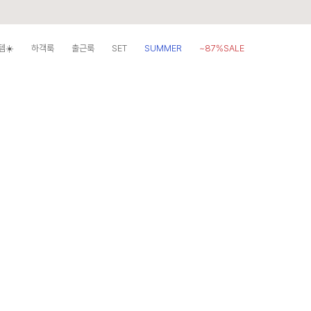
템☀️
하객룩
출근룩
SET
SUMMER
~87%SALE