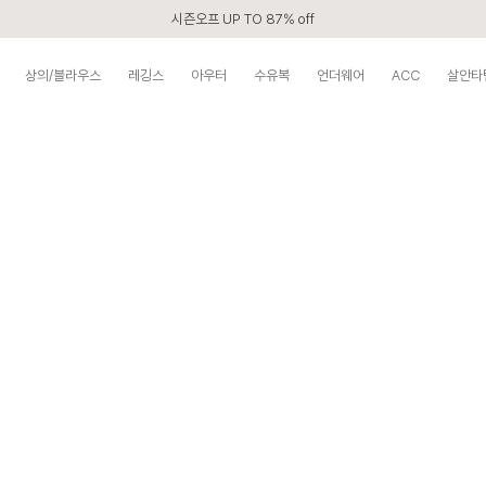
시즌오프 UP TO 87% off
신규회원 전 상품 무료배송
상의/블라우스
레깅스
아우터
수유복
언더웨어
ACC
살안타
APP 2,000원 할인쿠폰
베스트 리뷰어 최대 1만원쿠폰
구매할수록 쌓이는 VIP 멤버십