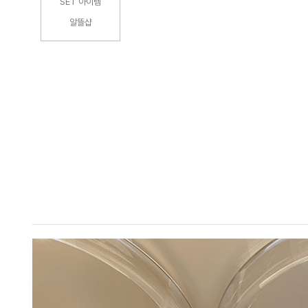
SET 아이템
알뜰샵