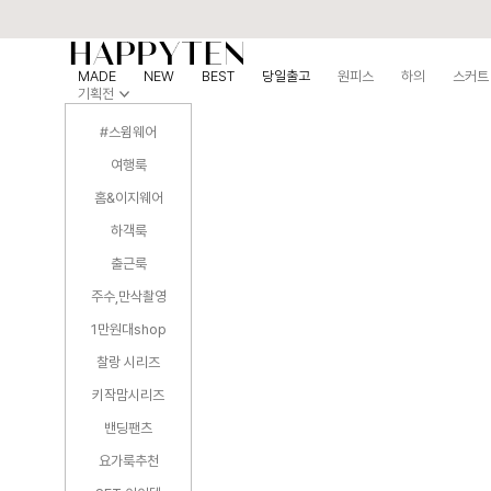
MADE
NEW
BEST
당일출고
원피스
하의
스커트
기획전
#스윔웨어
여행룩
홈&이지웨어
하객룩
출근룩
주수,만삭촬영
1만원대shop
찰랑 시리즈
키작맘시리즈
밴딩팬츠
요가룩추천