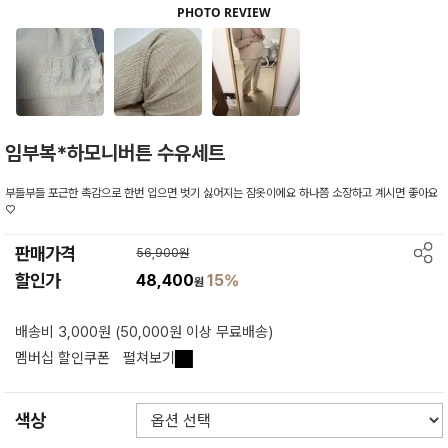
임부복*하모니버튼 수유세트
부들부들 포근한 촉감으로 한번 입으면 벗기 싫어지는 잠옷이에요 하나쯤 소장하고 계시면 좋아요
♡
판매가격
56,900원
할인가
48,400
15%
원
배송비 3,000원 (50,000원 이상 무료배송)
멤버십 할인쿠폰
펼쳐보기
색상