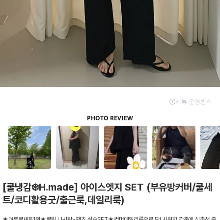
[쿨냉감❄️H.made] 아이스엣지 SET (부유방커버/쿨세
트/코디활용굿/출근룩,데일리룩)
★여름쿨세트1위★쿨링 나시탑+팬츠 실속SET★썸머데일리룩으로 딱! 시원한 감촉에 신축성 좋