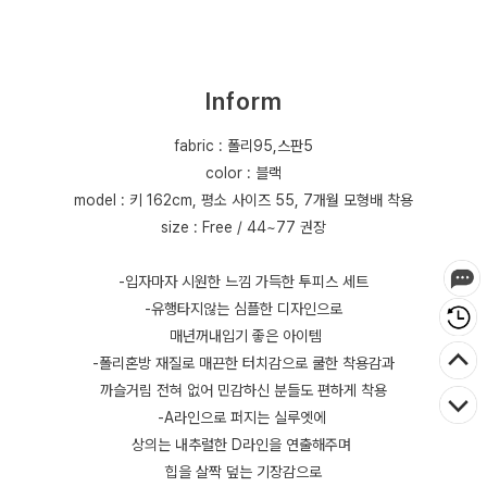
Inform
fabric : 폴리95,스판5
color : 블랙
model : 키 162cm, 평소 사이즈 55, 7개월 모형배 착용
size : Free / 44~77 권장
-입자마자 시원한 느낌 가득한 투피스 세트
-유행타지않는 심플한 디자인으로
매년꺼내입기 좋은 아이템
-폴리혼방 재질로 매끈한 터치감으로 쿨한 착용감과
까슬거림 전혀 없어 민감하신 분들도 편하게 착용
-A라인으로 퍼지는 실루엣에
상의는 내추럴한 D라인을 연출해주며
힙을 살짝 덮는 기장감으로