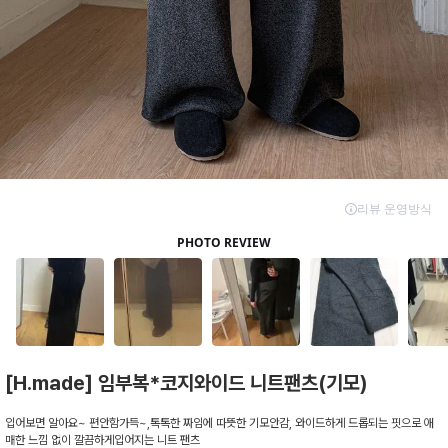
[H.made] 임부복*코지와이드 니트팬츠(기모)
입어보면 알아요~ 편안함가득~,톡톡한 짜임에 따뜻한 기모안감, 와이드하게 드롭되는 핏으로 애
매한 느낌 없이 깔끔하게입어지는 니트 팬츠