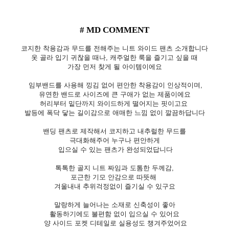
# MD COMMENT
코지한 착용감과 무드를 전해주는 니트 와이드 팬츠 소개합니다
옷 골라 입기 귀찮을 때나, 캐주얼한 룩을 즐기고 싶을 때
가장 먼저 찾게 될 아이템이에요
임부밴드를 사용해 낑김 없어 편안한 착용감이 인상적이며,
유연한 밴드로 사이즈에 큰 구애가 없는 제품이에요
허리부터 밑단까지 와이드하게 떨어지는 핏이고요
발등에 폭닥 닿는 길이감으로 애매한 느낌 없이 깔끔하답니다
밴딩 팬츠로 제작해서 코지하고 내추럴한 무드를
극대화해주어 누구나 편안하게
입으실 수 있는 팬츠가 완성되었답니다
톡톡한 골지 니트 짜임과 도톰한 두께감,
포근한 기모 안감으로 따뜻해
겨울내내 추위걱정없이 즐기실 수 있구요
말랑하게 늘어나는 소재로 신축성이 좋아
활동하기에도 불편함 없이 입으실 수 있어요
양 사이드 포켓 디테일로 실용성도 챙겨주었어요