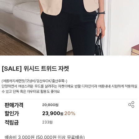
[SALE] 위시드 트위드 자켓
(여름까지세련핏/갓성비/임산부OK/출산후쭉-)
단정하면서 여성스러운 무드를 살려주는 자켓이에요 반팔 디자인이라 여름내내 시원하게 착용하실
수 있고 단독 혹은 아우터로 활용도 좋아요
판매가격
29,800원
할인가
23,900
20%
원
적립금
233원
배송비 3,000원 (50,000원 이상 무료배송)