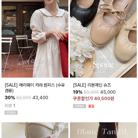
[SALE] 메리웨이 카라 원피스 (수유
[SALE] 리본제인 슈즈
겸용)
19%
50,000
45,000
30%
62,000
43,400
쿠폰할인가 40,500원
리뷰
1
품절