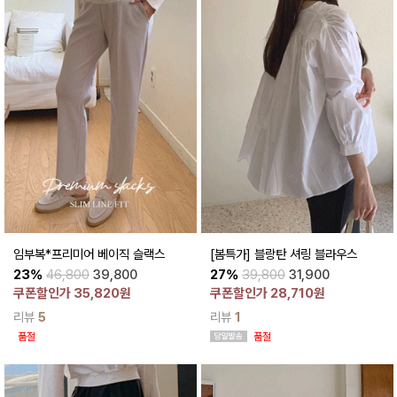
임부복*프리미어 베이직 슬랙스
[봄특가] 블랑탄 셔링 블라우스
23%
46,800
39,800
27%
39,800
31,900
쿠폰할인가 35,820원
쿠폰할인가 28,710원
리뷰
5
리뷰
1
품절
품절