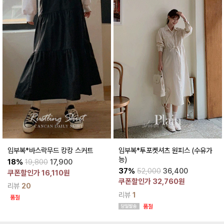
임부복*바스락무드 캉캉 스커트
임부복*투포켓셔츠 원피스 (수유가
능)
18%
19,800
17,900
37%
52,000
36,400
쿠폰할인가 16,110원
쿠폰할인가 32,760원
리뷰
20
리뷰
1
품절
품절